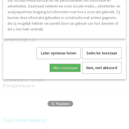
van sociale media-functies en het personaliseren van informatie en
dus zeer geschikt voor verhuur en catering bedrijven.
advertenties. Daarnaast verlenen we onze sociale media-, advertentie- en
Maar natuurlijk ook voor de particulier en zelfs scholen
analysepartners toegang tot informatie over hoe u onze site gebruikt. Zij
kunnen hiermee uit de voeten.
kunnen deze informatie gebruiken in combinatie met andere gegevens
die zij mogelijk hebben verzameld door uw gebruik van hun diensten of
die u hen hebt verstrekt.
Model: kogellamp
Lampfitting: E27
Vermogen: 1 Watt
Lichtopbrengst: 30 lumen
Later opnieuw tonen
Selectie toestaan
Kleurtemperatuur: Rood, Groen, Blauw, Geel, Oranje
Dimbaar: Nee
Alles toestaan
Nee, niet akkoord
Voltage: 220-240V 50/60 Hz
Levensduur: 20.000 uur
Schakelcycli: >15.000
Energieklasse: A
Ook interessant