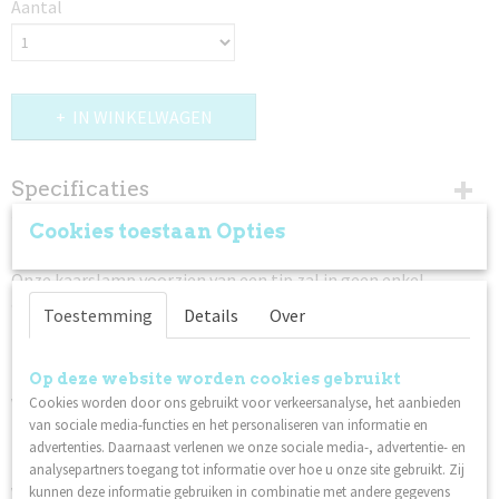
Aantal
IN WINKELWAGEN
Specificaties
Cookies toestaan Opties
Productcode leverancier
Omschrijving
272231
Onze kaarslamp voorzien van een tip zal in geen enkel
Netto gewicht
armatuur misstaan. Vooral wanneer de led filament lamp
0,02 Kg
Toestemming
Details
Over
zichtbaar is.
Bruto gewicht
0,02 Kg
Model: Led filament kaarslamp tip
Afmetingen (l,b,h)
Op deze website worden cookies gebruikt
Lampfitting: E 14
11,50 x 3,50 x 11,50 cm
Vermogen: 2 Watt
Cookies worden door ons gebruikt voor verkeersanalyse, het aanbieden
Lichtopbrengst: 97 lumen
van sociale media-functies en het personaliseren van informatie en
Kleurtemperatuur: 2400K ( warm wit)
advertenties. Daarnaast verlenen we onze sociale media-, advertentie- en
Dimbaar:
analysepartners toegang tot informatie over hoe u onze site gebruikt. Zij
Voltage: 220-240V 50/60 Hz
kunnen deze informatie gebruiken in combinatie met andere gegevens