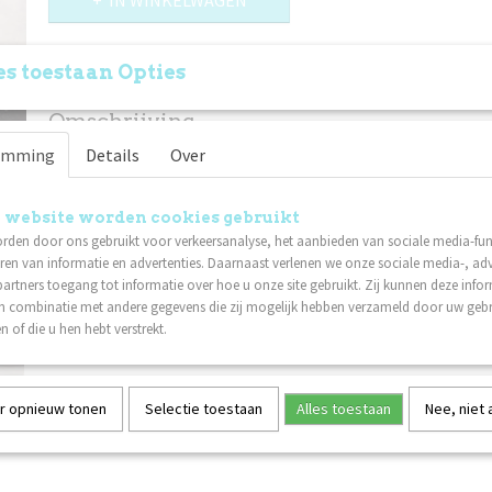
IN WINKELWAGEN
Specificaties
s toestaan Opties
Productcode
242953
Omschrijving
EAN code
401666702502
emming
Details
Over
Productcode leverancier
61360
Universeel eindstuk ofprikkabel ophang oog om de prikkab
Dankzij de slimme uitsparingen in de ophang haak kunt u 
manieren gebruiken. compleet geleverd met 4 schroefjes 
 website worden cookies gebruikt
aan het ende van de prikkabel kan monteren. Uitgevoerd in 
rden door ons gebruikt voor verkeersanalyse, het aanbieden van sociale media-func
ren van informatie en advertenties. Daarnaast verlenen we onze sociale media-, adv
artners toegang tot informatie over hoe u onze site gebruikt. Zij kunnen deze info
in combinatie met andere gegevens die zij mogelijk hebben verzameld door uw geb
n of die u hen hebt verstrekt.
r opnieuw tonen
Selectie toestaan
Alles toestaan
Nee, niet