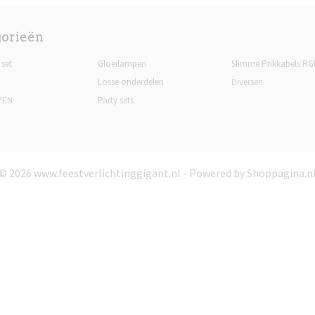
gorieën
 set
Gloeilampen
Slimme Prikkabels RG
Losse onderdelen
Diversen
PEN
Party sets
© 2026 www.feestverlichtinggigant.nl - Powered by Shoppagina.n