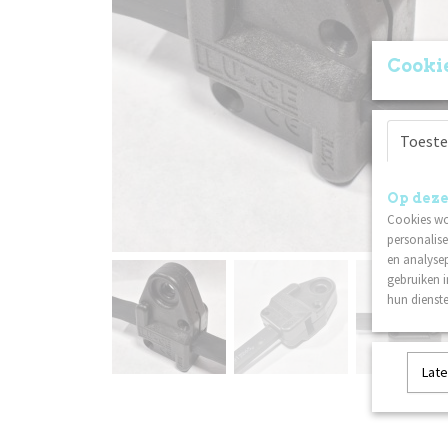
Cookie
Toest
Op deze
Cookies wo
personalise
en analysep
gebruiken 
hun dienste
Late