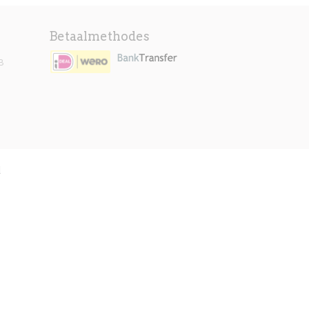
Betaalmethodes
B
l