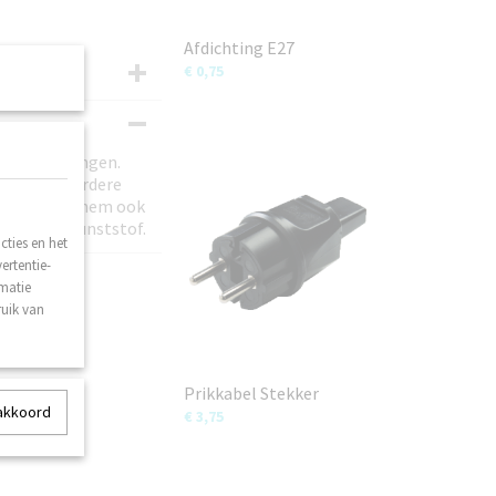
Afdichting E27
€ 0,75
el op te hangen.
deze op meerdere
waar door u hem ook
oersterk kunststof.
ties en het
ertentie-
rmatie
ruik van
Prikkabel Stekker
 akkoord
€ 3,75