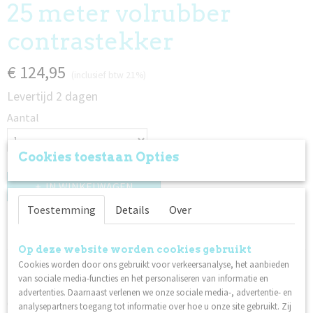
25 meter volrubber
contrastekker
€ 124,95
(inclusief btw 21%)
Levertijd 2 dagen
Aantal
Cookies toestaan Opties
IN WINKELWAGEN
Toestemming
Details
Over
Specificaties
Op deze website worden cookies gebruikt
Productcode
Omschrijving
Cookies worden door ons gebruikt voor verkeersanalyse, het aanbieden
33
van sociale media-functies en het personaliseren van informatie en
Prikkabel volrubber 25 meter met fittingen aan het eind zit
EAN code
advertenties. Daarnaast verlenen we onze sociale media-, advertentie- en
ook nog een contrastekker waardoor de mogelijk heid bestaat
8714681413364
analysepartners toegang tot informatie over hoe u onze site gebruikt. Zij