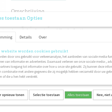
Omschrijving
s toestaan Opties
De verleng kabel van 10 meter is de juiste manier om uw s
storings vrij te verlengen .
deze zijn leverbaar in verschillende afmetingen
emming
Details
Over
1 Meter
2,5 Meter
 website worden cookies gebruikt
5 Meter
rden door ons gebruikt voor verkeersanalyse, het aanbieden van sociale media-func
ren van informatie en advertenties. Daarnaast verlenen we onze sociale media-, adv
10 Meter
artners toegang tot informatie over hoe u onze site gebruikt. Zij kunnen deze info
in combinatie met andere gegevens die zij mogelijk hebben verzameld door uw geb
n of die u hen hebt verstrekt.
r opnieuw tonen
Selectie toestaan
Alles toestaan
Nee, niet