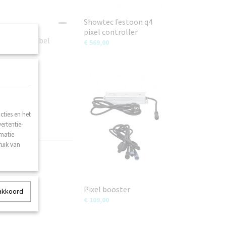
Showtec festoon q4
pixel controller
limme prikkabel
€ 569,00
ties en het
ertentie-
rmatie
ruik van
Pixel booster
 akkoord
€ 109,00