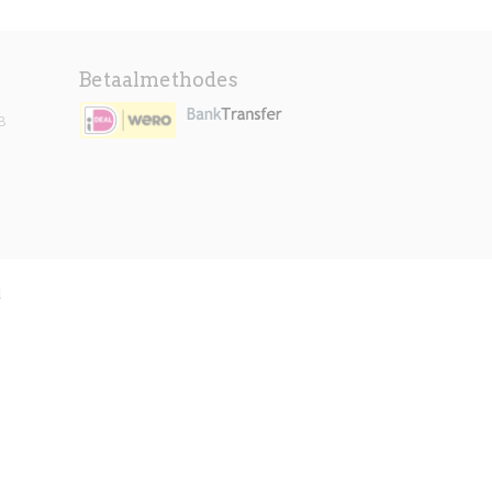
Betaalmethodes
B
l