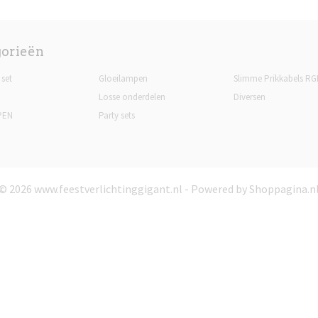
gorieën
 set
Gloeilampen
Slimme Prikkabels RG
Losse onderdelen
Diversen
PEN
Party sets
© 2026 www.feestverlichtinggigant.nl - Powered by Shoppagina.n